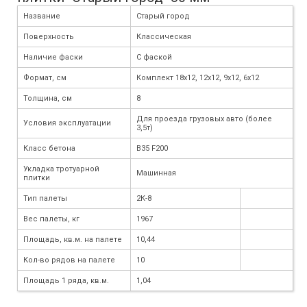
Название
Старый город
Поверхность
Классическая
Наличие фаски
С фаской
Формат, см
Комплект 18х12, 12х12, 9х12, 6х12
Толщина, см
8
Для проезда грузовых авто (более
Условия эксплуатации
3,5т)
Класс бетона
B35 F200
Укладка тротуарной
Машинная
плитки
Тип палеты
2К-8
Вес палеты, кг
1967
Площадь, кв.м. на палете
10,44
Кол-во рядов на палете
10
Площадь 1 ряда, кв.м.
1,04