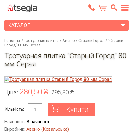
КАТАЛОГ
Головна
/
Тротуарная плитка
/
Авеню
/
Старый Город
/
"Старый
Город" 80 мм Серая
Тротуарная плитка "Старый Город" 80
мм Серая
280,50 ₴
Ціна:
295,80 ₴
Купити
Кількість:
Наявність:
В наявності
Виробник:
Авеню (Ковальська)