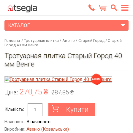
КАТАЛОГ
Головна
/
Тротуарная плитка
/
Авеню
/
Старый Город
/
Старый
Город 40 мм Венге
Тротуарная плитка Старый Город 40
мм Венге
270,75 ₴
Ціна:
287,85 ₴
Купити
Кількість:
Наявність:
В наявності
Виробник:
Авеню (Ковальська)