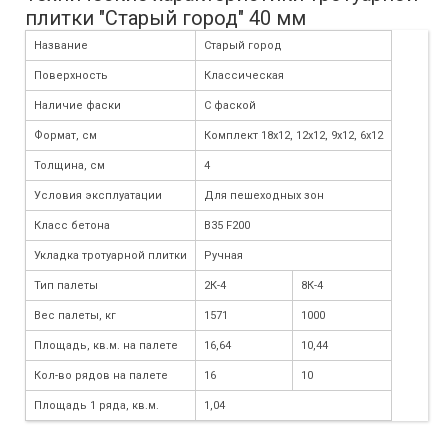
плитки "Старый город" 40 мм
Название
Старый город
Поверхность
Классическая
Наличие фаски
С фаской
Формат, см
Комплект 18х12, 12х12, 9х12, 6х12
Толщина, см
4
Условия эксплуатации
Для пешеходных зон
Класс бетона
B35 F200
Укладка тротуарной плитки
Ручная
Тип палеты
2К-4
8К-4
Вес палеты, кг
1571
1000
Площадь, кв.м. на палете
16,64
10,44
Кол-во рядов на палете
16
10
Площадь 1 ряда, кв.м.
1,04