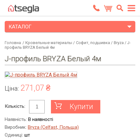
КАТАЛОГ
Головна
/
Кровельные материалы
/
Софит, подшивка
/
Bryza
/
J-
профиль BRYZA Белый 4м
J-профиль BRYZA Белый 4м
271,07 ₴
Ціна:
Купити
Кількість:
Наявність:
В наявності
Виробник:
Bryza (Celfast, Польща)
Одиниці:
шт