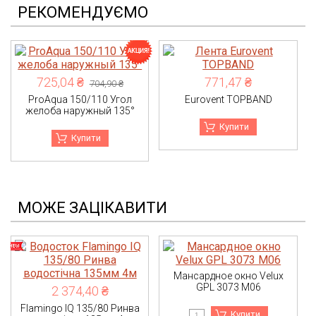
РЕКОМЕНДУЄМО
725,04 ₴
771,47 ₴
704,90 ₴
ProAqua 150/110 Угол
Eurovent TOPBAND
желоба наружный 135°
Купити
Купити
МОЖЕ ЗАЦІКАВИТИ
Мансардное окно Velux
GPL 3073 M06
2 374,40 ₴
Flamingo IQ 135/80 Ринва
Купити