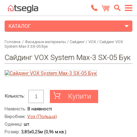
КАТАЛОГ
Головна
/
Фасадные материалы
/
Сайдинг
/
VOX
/
Сайдинг VOX
System Max-3 SX-05 Бук
Сайдинг VOX System Max-3 SX-05 Бук
Купити
Кількість:
Наявність:
В наявності
Виробник:
Vox (Польща)
Одиниці:
шт.
Розмір:
3,85х0,25м (0,96 м.кв.)