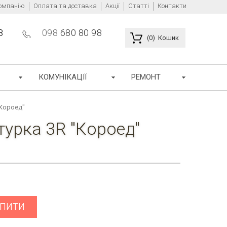
омпанію
Оплата та доставка
Акції
Статті
Контакти
8
098
680 80 98
(0) Кошик
КОМУНІКАЦІЇ
РЕМОНТ
 "Короед"
турка 3R "Короед"
пити