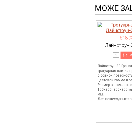
МОЖЕ ЗА
518,9
Лайнстоун-
К
Лайнстоун-30 Гранат
тротуарная плитка 
с ровной поверхост
цветовой гамме Кол
Размер в комплекте
150х300, 300х300 м
мм.
Для пешеходных зо