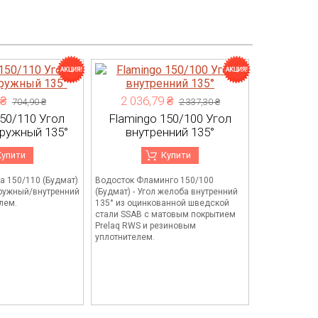
 ₴
2 036,79 ₴
704,90 ₴
2 337,30 ₴
50/110 Угол
Flamingo 150/100 Угол
ружный 135°
внутренний 135°
Купити
Купити
а 150/110 (Будмат)
Водосток Фламинго 150/100
аружный/внутренний
(Будмат) - Угол желоба внутренний
лем.
135° из оцинкованной шведской
стали SSAB с матовым покрытием
Prelaq RWS и резиновым
уплотнителем.