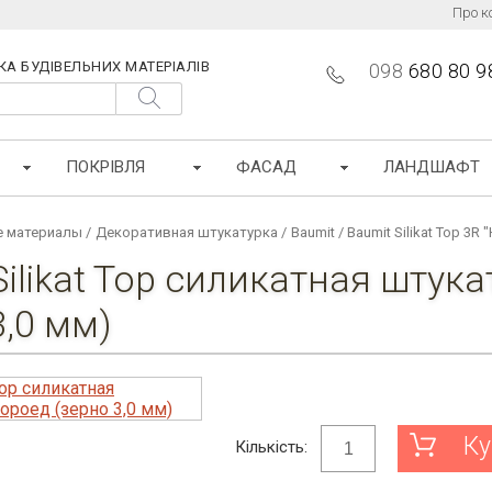
Про к
КА БУДІВЕЛЬНИХ МАТЕРІАЛІВ
098
680 80 9
ПОКРІВЛЯ
ФАСАД
ЛАНДШАФТ
 материалы
/
Декоративная штукатурка
/
Baumit
/
Baumit Silikat Top 3R
Silikat Top силикатная штука
3,0 мм)
Ку
Кількість: