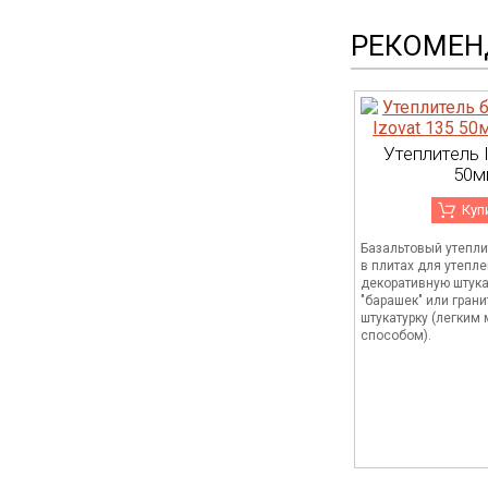
РЕКОМЕ
Утеплитель 
50м
Куп
Базальтовый утепли
в плитах для утепл
декоративную штукат
"барашек" или гран
штукатурку (легким
способом).