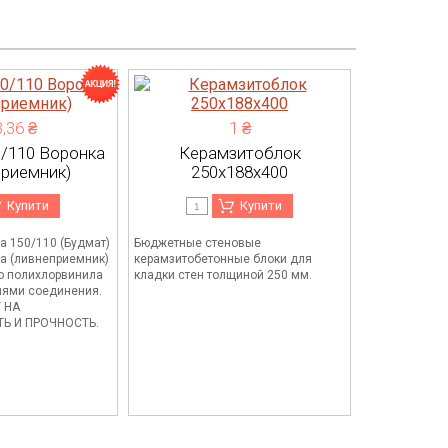
,36 ₴
1 ₴
0/110 Воронка
Керамзитоблок
приемник)
250х188х400
Купити
Купити
а 150/110 (Будмат)
Бюджетные стеновые
ка (ливнеприемник)
керамзитобетонные блоки для
о полихлорвинила
кладки стен толщиной 250 мм.
лями соединения.
Т НА
Ь И ПРОЧНОСТЬ.