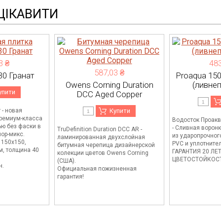
ЦІКАВИТИ
3 ₴
483
587,03 ₴
30 Гранат
Proaqua 15
Owens Corning Duration
(ливне
упити
DCC Aged Copper
Купити
 - новая
премиум-класса
Водосток Проакв
ью без фаски в
- Сливная ворон
TruDefinition Duration DCC AR -
ор-микс.
из ударопрочног
ламинированная двухслойная
 150х150,
PVC и уплотните
битумная черепица дизайнерской
м, толщина 40
ГАРАНТИЯ 20 ЛЕ
колекции цветов Owens Corning
ЦВЕТОСТОЙКОСТ
(США).
н.
Официальная пожизненная
гарантия!