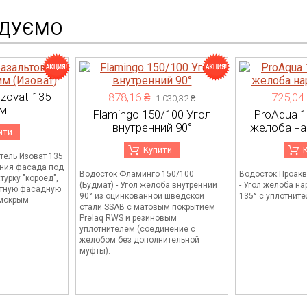
НДУЄМО
Izovat-135
878,16 ₴
725,04
1 030,32 ₴
м
Flamingo 150/100 Угол
ProAqua 1
внутренний 90°
желоба на
ити
Купити
тель Изоват 135
ения фасада под
Водосток Фламинго 150/100
Водосток Проакв
урку "короед",
(Будмат) - Угол желоба внутренний
- Угол желоба н
итную фасадную
90° из оцинкованной шведской
135° с уплотните
 мокрым
стали SSAB с матовым покрытием
Prelaq RWS и резиновым
уплотнителем (соединение с
желобом без дополнительной
муфты).